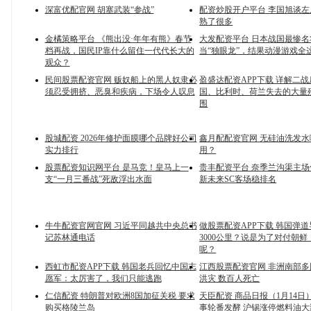
深富优配官网 胡塞武装“参战”
配资炒股开户平台 李国旭谈左
熟了很多
金橘策略平台 《熊出没·年年有熊》春节
大发配资平台 日本战国最惨
档再战，国民IP靠什么留住一代代长大的
当“独眼龙”，结果动漫游戏全
观众？
民间股票配资官网 贩奴船上的黑人奴隶必
盈盛达配资APP下载 详解二
须忍受拥挤、恶臭和疾病，下场令人叹息
国、比利时、荷兰失去的大量
围
股城配资 2026年修护面膜哪个品牌好公司
鑫月配配资官网 无硅油洗发
实力排行
用？
股票配资知识网平台 是马竞！皇马上一
贵丰配资平台 奈季兰沟渠主
支“一月三番战”死敌浮出水面
新未来SC客场稳排名
牛牛配资官网官网 习近平同越共中央总书
做股票配资APP下载 韩国弹
记苏林通电话
3000公里？说是为了对付朝
呢？
西虹市配资APP下载 韩国老兵回忆中国志
江西股票配资官网 非洲南部
愿军：太厉害了，我们只能逃跑
洪灾 数百人死亡
仁信配资 特朗普对欧洲8国加征关税 要求
天臣配资 商品日报（1月14日
购买格陵兰岛
事轮番发酵 沪锡涨停燃料油大