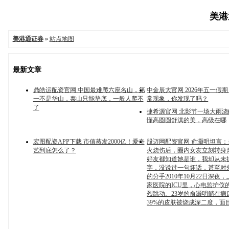
美港通
美港通证券
»
站点地图
最新文章
鼎皓运配资官网 中国最难爬六座名山，第
中金辰大官网 2026年五一假
一不是华山，泰山只能垫底，一般人爬不
常现象，你发现了吗？
了
捷希源官网 北影节一场大雨
懂高圆圆舒淇的美，高级在哪
宏图配资APP下载 市值蒸发2000亿！爱奇
股迈网配资官网 俞灏明坦言
艺到底怎么了？
火烧伤后，圈内女友立刻转身
好友都知道她是谁，我却从未
字，没说过一句坏话，甚至对
的分手2010年10月22日深夜
家医院的ICU里，心电监护仪
烈跳动。23岁的俞灏明躺在病
39%的皮肤被烧成深二度，面目全