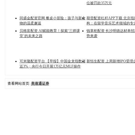
位被罚款35万元
同盛金配资官网 餐桌小冒险：孩子与新食
期货配资杠杆APP下载 北京
物的温柔邂逅
构：在留学音乐艺术领域的专
贝格富配资 AI赋能教育！探索‘三师课
钱掌柜配资 长沙明德达材单
堂’的未来之路
势来袭
可米隆配资平台 【早报】中国金龙指数涨
新恒生配资 上周新增IPO受理
近3%；央行今日开展1万亿元MLF操作
查看网站首页:
美港通证券