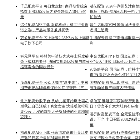
千茂配资平台 每日龙虎榜 | 商品期货综合
融亿配资 2026年湖州艾沐白
指数上涨3.65% 日内资金净流入184.48亿
推荐：托斯卡纳庄园独一档，
元
拍首选
绵竹配资APP下载 泰信机械：桩工行业靠
普兰店配资官网 米哈游法务
谱之选，产品与服务兼具优势
谣博主追责
万盈配资平台 芯上微装2.285亿收购上海微
牛博配资官网 正泰电器取得
电子旗下公司
利
科元网平台 格林美申请核壳式稀土梯度掺
中金优配APP下载 国金证券
杂正极材料专利, 协同实现高比容量与超长
业“买入”评级 目标价20.16港元
循环寿命的同步提升
98策略平台 国信证券：维持李
市”投资评级 合理估值区间21.20
茂森配资平台 公众认知与“新中体”：中国
国鸣配资 有员工因泄密、造
消费市场品牌危机逻辑的底层变迁（三）
节跳动通报三季度内部违规
北京配资炒股平台 从幼儿园开始爆改霸总
卓信宝 港姐亚军获神秘型男抱
后我让自己活成了爽文女主 沈瑶瑶顾橙橙
日！曾言不介意大肚腩冇头发
裴少云 五岁的京圈太子爷帮他的小青梅霸
涵乔财富配资平台 全景监控
凌我：
设计不当 丰田召回93882辆
车
福赢配资APP下载 张家港农商银行吴江支
保顺配资 建设银行克孜勒苏
行邀私行客户参加24周年行庆
州支行因业务收费不合规、贷